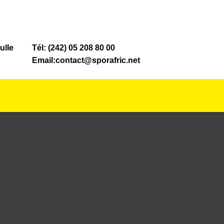
ulle
Tél: (242) 05 208 80 00
Email:contact@sporafric.net
NOS MAGASINS
NOS SERVICES
ACTUALITÉS