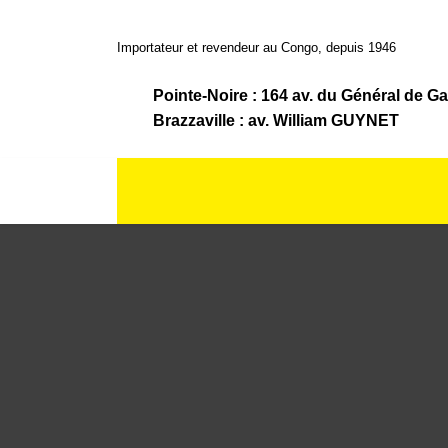
Importateur et revendeur au Congo, depuis 1946
Pointe-Noire : 164 av. du Général de Ga
Brazzaville : av. William GUYNET
ACCUEIL
LA BOUTIQUE
LA SOCIÉTÉ